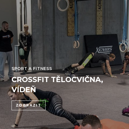
SPORT A FITNESS
CROSSFIT TĚLOCVIČNA,
VÍDEŇ
ZOBRAZIT