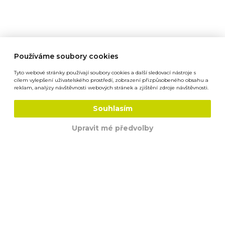
PRODUKTY
ŽELEZNICE
Používáme soubory cookies
Tyto webové stránky používají soubory cookies a další sledovací nástroje s
cílem vylepšení uživatelského prostředí, zobrazení přizpůsobeného obsahu a
reklam, analýzy návštěvnosti webových stránek a zjištění zdroje návštěvnosti.
Souhlasím
Upravit mé předvolby
PODLOŽKA POD PATU